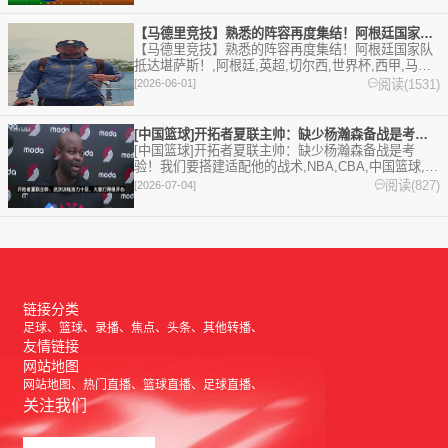
【马德里竞技】熟悉的阵容再度集结！阿根廷国家队抵达堪萨斯！
【马德里竞技】熟悉的阵容再度集结！阿根廷国家队
抵达堪萨斯！,阿根廷,英超,切尔西,世界杯,西甲,马德
里竞技,足球,精彩体育剪辑视频在线播放。本站提供
阅读(1531)
[2026-06-01]
最全的篮球视频足球视频,集锦,录像。
[中国篮球]开拓者夏联主帅：缺少杨瀚森备战是考验！我们要搭建
[中国篮球]开拓者夏联主帅：缺少杨瀚森备战是考
验！我们要搭建适配他的战术,NBA,CBA,中国篮球,篮
球,开拓者,杨瀚森,精彩体育剪辑视频在线播放。本站
阅读(827)
[2026-07-04]
提供最全的篮球视频足球视频,集锦,录像。
链接分类
足球
篮球
录播
焦点
头条
其他转播
友情链接
网站地图
网站地图
热门直播
篮球直播
足球直播
关注我们