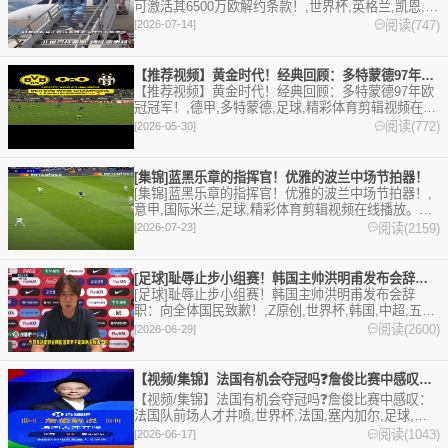
可激活其6500万欧解约条款！,世界杯,英格兰,凯恩,德
甲,拜仁慕尼黑,足球,精彩体育剪辑视频在线播放。本
阅读(747)
[2026-07-14]
站提供最全的篮球视频足球视频,集锦,录像。
【推荐视频】黄金时代！经典回顾：多特蒙德97年欧冠冠军！
【推荐视频】黄金时代！经典回顾：多特蒙德97年欧
冠冠军！,德甲,多特蒙德,足球,精彩体育剪辑视频在线
播放。本站提供最全的篮球视频足球视频,集锦,录
阅读(772)
[2026-05-30]
像。
[集锦]蓝黑乐章的指挥官！优雅的波兰中场节拍器！
[集锦]蓝黑乐章的指挥官！优雅的波兰中场节拍器！,
意甲,国际米兰,足球,精彩体育剪辑视频在线播放。本
站提供最全的篮球视频足球视频,集锦,录像。
阅读(2159)
[2026-07-23]
[足球]耻辱止步小组赛！韩国主帅洪明甫发布会辞职：向全体国民
[足球]耻辱止步小组赛！韩国主帅洪明甫发布会辞
职：向全体国民致歉！,Z原创,世界杯,韩国,中超,五洲,
足球,中国足球,精彩体育剪辑视频在线播放。本站提
阅读(2600)
[2026-06-29]
供最全的篮球视频足球视频,集锦,录像。
【视频/集锦】法国有机会夺冠吗❓️詹俊比赛中感叹：法国队前场
【视频/集锦】法国有机会夺冠吗❓️詹俊比赛中感叹：
法国队前场人才井喷,世界杯,法国,塞内加尔,足球,精
彩体育剪辑视频在线播放。本站提供最全的篮球视频
阅读(1043)
[2026-06-17]
足球视频,集锦,录像。