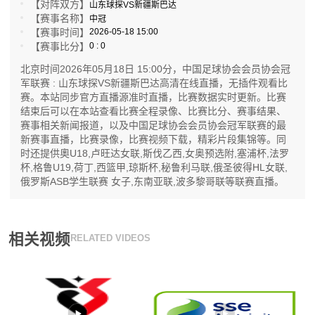
【对阵双方】
山东球探VS新疆斯巴达
【赛事名称】
中冠
【赛事时间】
2026-05-18 15:00
【赛事比分】
0 : 0
北京时间2026年05月18日 15:00分，中国足球协会会员协会冠
军联赛 : 山东球探VS新疆斯巴达高清在线直播，无插件观看比
赛。本站同步官方直播源准时直播，比赛数据实时更新。比赛
结束后可以在本站查看比赛全程录像、比赛比分、赛事结果、
赛事相关新闻报道，以及中国足球协会会员协会冠军联赛的最
新赛事直播，比赛录像，比赛视频下载，精彩片段集锦等。同
时还提供奧U18,卢旺达女联,斯伐乙西,女奥预选附,塞浦杯,法罗
杯,格鲁U19,荷丁,西篮甲,琼斯杯,秘鲁利马联,俄圣彼得HL女联,
俄罗斯ASB学生联赛 女子,东南亚联,波多黎哥联等联赛直播。
相关视频
RELATED VIDEOS