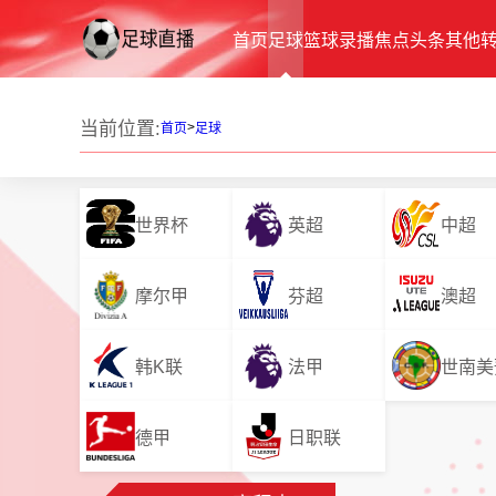
首页
足球
篮球
录播
焦点
头条
其他
当前位置:
>
首页
足球
世界杯
英超
中超
摩尔甲
芬超
澳超
韩K联
法甲
世南美
德甲
日职联