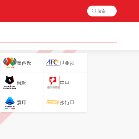

墨西超
世亚预
俄超
中甲
意甲
沙特甲