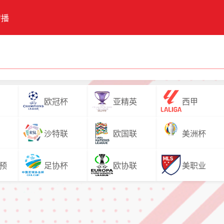
转播
欧冠杯
亚精英
西甲
沙特联
欧国联
美洲杯
预
足协杯
欧协联
美职业