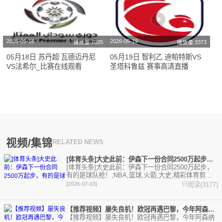
2026-05-18
2026-05-19
播放量:7025
播放量:3373
05月18日 苏丹超:瓦德迈丹尼
05月19日 智利乙 迪帕特斯VS
VS法希尔_比赛在线观看
圣塔科鲁兹 赛事高清直播
视频/集锦
RELATED NEWS
[体育头条]大史此前：伊森下一份合同2500万起步，有的是球
[体育头条]大史此前：伊森下一份合同2500万起步，
有的是球队抢！,NBA,篮球,火箭,大史,精彩体育剪辑
视频在线播放。本站提供最全的篮球视频足球视频,集
阅读(3177)
[2026-07-03]
锦,录像。
【推荐视频】屡失良机！欧冠再遇巴黎，今年阿森纳的结局是否会不
【推荐视频】屡失良机！欧冠再遇巴黎，今年阿森纳