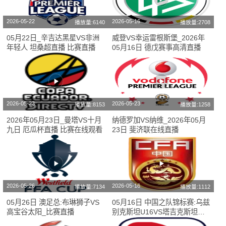
2026-05-22
2026-05-16
播放量:6140
播放量:2708
05月22日_辛吉达黑星VS非洲
威登VS幸运雷根斯堡_2026年
年轻人 坦桑超直播 比赛直播
05月16日 德戊赛事高清直播
2026-05-23
2026-05-23
播放量:8153
播放量:1258
2026年05月23日_曼塔VS十月
纳德罗加VS纳维_2026年05月
九日 厄瓜杯直播 比赛在线观看
23日 斐济联在线直播
2026-05-26
2026-05-16
播放量:7134
播放量:1112
05月26日 澳足总:布琳狮子VS
05月16日 中国之队锦标赛:乌兹
高宝谷太阳_比赛直播
别克斯坦U16VS塔吉克斯坦
U16_比赛在线观看