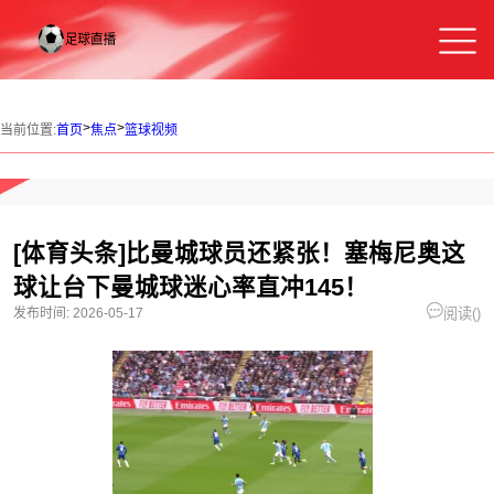
>
>
当前位置:
首页
焦点
篮球视频
[体育头条]比曼城球员还紧张！塞梅尼奥这
球让台下曼城球迷心率直冲145！
发布时间:
2026-05-17
阅读(
)