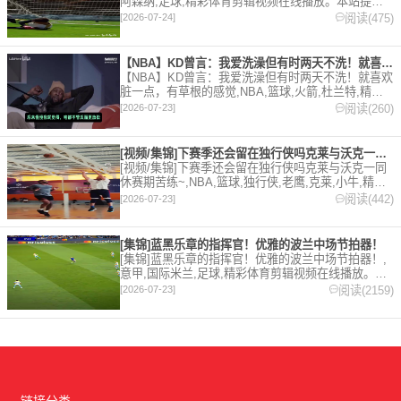
阿森纳,足球,精彩体育剪辑视频在线播放。本站提供
最全的篮球视频足球视频,集锦,录像。
阅读(475)
[2026-07-24]
【NBA】KD曾言：我爱洗澡但有时两天不洗！就喜欢脏一点，有
【NBA】KD曾言：我爱洗澡但有时两天不洗！就喜欢
脏一点，有草根的感觉,NBA,篮球,火箭,杜兰特,精彩
体育剪辑视频在线播放。本站提供最全的篮球视频足
阅读(260)
[2026-07-23]
球视频,集锦,录像。
[视频/集锦]下赛季还会留在独行侠吗克莱与沃克一同休赛期苦练
[视频/集锦]下赛季还会留在独行侠吗克莱与沃克一同
休赛期苦练~,NBA,篮球,独行侠,老鹰,克莱,小牛,精彩
体育剪辑视频在线播放。本站提供最全的篮球视频足
阅读(442)
[2026-07-23]
球视频,集锦,录像。
[集锦]蓝黑乐章的指挥官！优雅的波兰中场节拍器！
[集锦]蓝黑乐章的指挥官！优雅的波兰中场节拍器！,
意甲,国际米兰,足球,精彩体育剪辑视频在线播放。本
站提供最全的篮球视频足球视频,集锦,录像。
阅读(2159)
[2026-07-23]
链接分类