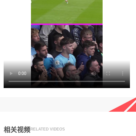
相关视频
RELATED VIDEOS