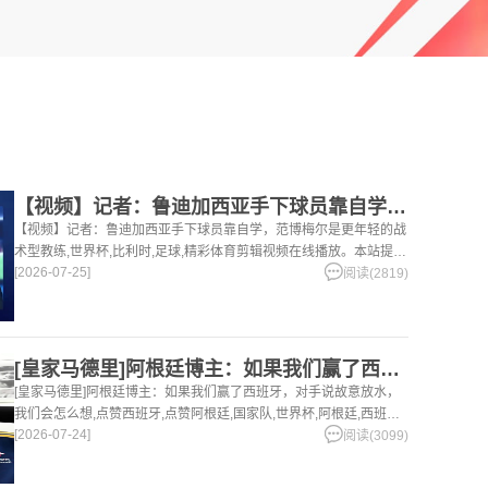
【视频】记者：鲁迪加西亚手下球员靠自学，范博梅尔是更年轻的战
【视频】记者：鲁迪加西亚手下球员靠自学，范博梅尔是更年轻的战
术型教练,世界杯,比利时,足球,精彩体育剪辑视频在线播放。本站提供
[2026-07-25]
最全的篮球视频足球视频,集锦,录像。
阅读(2819)
[皇家马德里]阿根廷博主：如果我们赢了西班牙，对手说故意放水
[皇家马德里]阿根廷博主：如果我们赢了西班牙，对手说故意放水，
我们会怎么想,点赞西班牙,点赞阿根廷,国家队,世界杯,阿根廷,西班牙,
[2026-07-24]
梅西,西甲,巴塞罗那,足球,皇家马德里,精彩体育剪辑视频在线播放。
阅读(3099)
本站提供最全的篮球视频足球视频,集锦,录像。