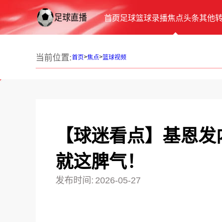
首页
足球
篮球
录播
焦点
头条
其他
当前位置:
>
>
首页
焦点
篮球视频
【球迷看点】基恩发
就这脾气！
发布时间:
2026-05-27