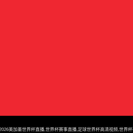
直播免费平台,2026美加墨世界杯直播,世界杯赛事直播,足球世界杯高清视频