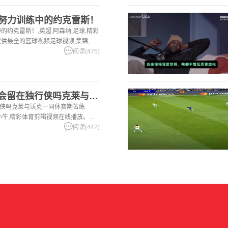
努力训练中的约克雷斯！
约克雷斯！,英超,阿森纳,足球,精彩
供最全的篮球视频足球视频,集锦,录
阅读(475)
[视频/集锦]下赛季还会留在独行侠吗克莱与沃克一同休赛期苦练
独行侠吗克莱与沃克一同休赛期苦练
克莱,小牛,精彩体育剪辑视频在线播放。本
,集锦,录像。
阅读(442)