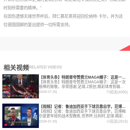
时刻所需要的精神。”
在因伤遗憾无缘世界杯后，拜仁慕尼黑将迎回伦纳特·卡尔，并为这
位德国国脚的复出提供一切所需支持。
相关视频
RELATED VIDEOS
【体育头条】特朗普夸赞费兰MAGA帽子：这是一次很棒的致敬，
【体育头条】特朗普夸赞费兰MAGA帽子：这是一次
很棒的致敬，非常感谢,足球,Z原创,精彩体育剪辑视
频在线播放。本站提供最全的篮球视频足球视频,集
阅读(4990)
[2026-07-25]
锦,录像。
【视频】记者：鲁迪加西亚手下球员靠自学，范博梅尔是更年轻的战
【视频】记者：鲁迪加西亚手下球员靠自学，范博梅
尔是更年轻的战术型教练,世界杯,比利时,足球,精彩体
育剪辑视频在线播放。本站提供最全的篮球视频足球
阅读(2819)
[2026-07-25]
视频,集锦,录像。