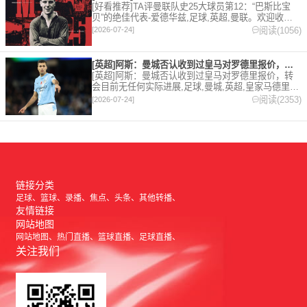
[好看推荐]TA评曼联队史25大球员第12：“巴斯比宝
贝”的绝佳代表-爱德华兹,足球,英超,曼联。欢迎收藏
本站，24小时为你更新最新的足球，篮球体育资讯。
阅读(1056)
[2026-07-24]
[英超]阿斯：曼城否认收到过皇马对罗德里报价，转会目前无任何
[英超]阿斯：曼城否认收到过皇马对罗德里报价，转
会目前无任何实际进展,足球,曼城,英超,皇家马德里,
西甲。欢迎收藏本站，24小时为你更新最新的足球，
阅读(2353)
[2026-07-24]
篮球体育资讯。
链接分类
足球
篮球
录播
焦点
头条
其他转播
友情链接
网站地图
网站地图
热门直播
篮球直播
足球直播
关注我们