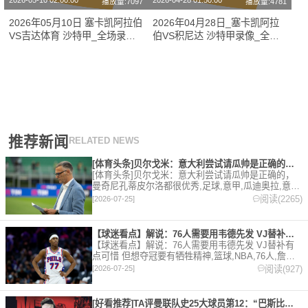
2026-05-10 02:00:00
2026-04-28 01:50:00
播放量:7097
播放量:4781
2026年05月10日 塞卡凯阿拉伯
2026年04月28日_塞卡凯阿拉
VS吉达体育 沙特甲_全场录像
伯VS积尼达 沙特甲录像_全场
【全场回放】
录像【视频集锦】
推荐新闻
RELATED NEWS
[体育头条]贝尔戈米：意大利尝试请瓜帅是正确的，曼奇尼孔蒂皮
[体育头条]贝尔戈米：意大利尝试请瓜帅是正确的，
曼奇尼孔蒂皮尔洛都很优秀,足球,意甲,瓜迪奥拉,意大
利,孔蒂。欢迎收藏本站，24小时为你更新最新的足
阅读(2265)
[2026-07-25]
球，篮球体育资讯。
【球迷看点】解说：76人需要用韦德先发 VJ替补有点可惜 但
【球迷看点】解说：76人需要用韦德先发 VJ替补有
点可惜 但想夺冠要有牺牲精神,篮球,NBA,76人,詹姆
斯,转载,詹姆斯决定。欢迎收藏本站，24小时为你更
阅读(927)
[2026-07-25]
新最新的足球，篮球体育资讯。
[好看推荐]TA评曼联队史25大球员第12：“巴斯比宝贝”的