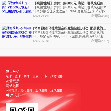
【视频/集锦】房价：约6000元/晚起！客队来纽约为什么都抢
【视频/集锦】房价：约6000元/晚起！客队来纽约为
什么都抢着住这家酒店？,NBA,尼克斯,篮球,精彩体育
剪辑视频在线播放。本站提供最全的篮球视频足球视
阅读(4810)
[2026-06-10]
频,集锦,录像。
[体育视频]马杜埃凯亲妈魔性贴脸庆祝：那是我的儿子，那是我的
[体育视频]马杜埃凯亲妈魔性贴脸庆祝：那是我的儿
子，那是我的明星儿子！,Z原创,阿森纳,足球,精彩体
育剪辑视频在线播放。本站提供最全的篮球视频足球
阅读(2967)
[2026-05-20]
视频,集锦,录像。
链接分类
足球
篮球
录播
焦点
头条
其他转播
友情链接
网站地图
网站地图
热门直播
篮球直播
足球直播
关注我们