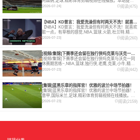
阿森纳,足球,精彩体育剪辑视频在线播放。本站提供
最全的篮球视频足球视频,集锦,录像。
阅读(475)
[2026-07-24]
【NBA】KD曾言：我爱洗澡但有时两天不洗！就喜欢脏一点，有
【NBA】KD曾言：我爱洗澡但有时两天不洗！就喜欢
脏一点，有草根的感觉,NBA,篮球,火箭,杜兰特,精彩
体育剪辑视频在线播放。本站提供最全的篮球视频足
阅读(260)
[2026-07-23]
球视频,集锦,录像。
[视频/集锦]下赛季还会留在独行侠吗克莱与沃克一同休赛期苦练
[视频/集锦]下赛季还会留在独行侠吗克莱与沃克一同
休赛期苦练~,NBA,篮球,独行侠,老鹰,克莱,小牛,精彩
体育剪辑视频在线播放。本站提供最全的篮球视频足
阅读(442)
[2026-07-23]
球视频,集锦,录像。
[集锦]蓝黑乐章的指挥官！优雅的波兰中场节拍器！
[集锦]蓝黑乐章的指挥官！优雅的波兰中场节拍器！,
意甲,国际米兰,足球,精彩体育剪辑视频在线播放。本
站提供最全的篮球视频足球视频,集锦,录像。
阅读(2159)
[2026-07-23]
链接分类