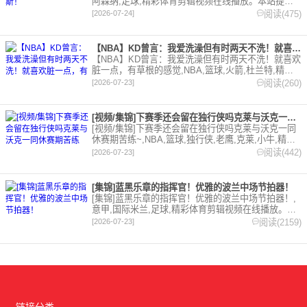
阿森纳,足球,精彩体育剪辑视频在线播放。本站提供
最全的篮球视频足球视频,集锦,录像。
阅读(475)
[2026-07-24]
【NBA】KD曾言：我爱洗澡但有时两天不洗！就喜欢脏一点，有
【NBA】KD曾言：我爱洗澡但有时两天不洗！就喜欢
脏一点，有草根的感觉,NBA,篮球,火箭,杜兰特,精彩
体育剪辑视频在线播放。本站提供最全的篮球视频足
阅读(260)
[2026-07-23]
球视频,集锦,录像。
[视频/集锦]下赛季还会留在独行侠吗克莱与沃克一同休赛期苦练
[视频/集锦]下赛季还会留在独行侠吗克莱与沃克一同
休赛期苦练~,NBA,篮球,独行侠,老鹰,克莱,小牛,精彩
体育剪辑视频在线播放。本站提供最全的篮球视频足
阅读(442)
[2026-07-23]
球视频,集锦,录像。
[集锦]蓝黑乐章的指挥官！优雅的波兰中场节拍器！
[集锦]蓝黑乐章的指挥官！优雅的波兰中场节拍器！,
意甲,国际米兰,足球,精彩体育剪辑视频在线播放。本
站提供最全的篮球视频足球视频,集锦,录像。
阅读(2159)
[2026-07-23]
链接分类