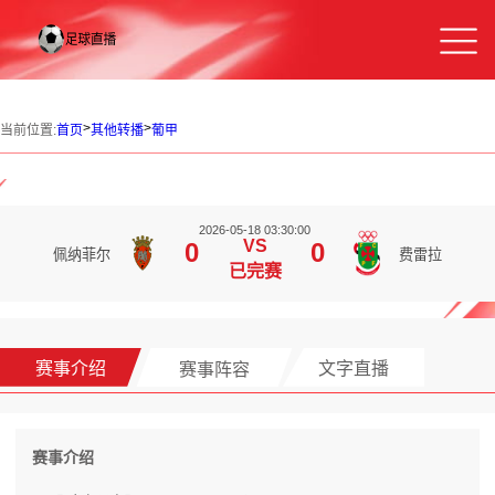
>
>
当前位置:
首页
其他转播
葡甲
2026-05-18 03:30:00
VS
0
0
佩纳菲尔
费雷拉
已完赛
赛事介绍
赛事阵容
文字直播
赛事介绍