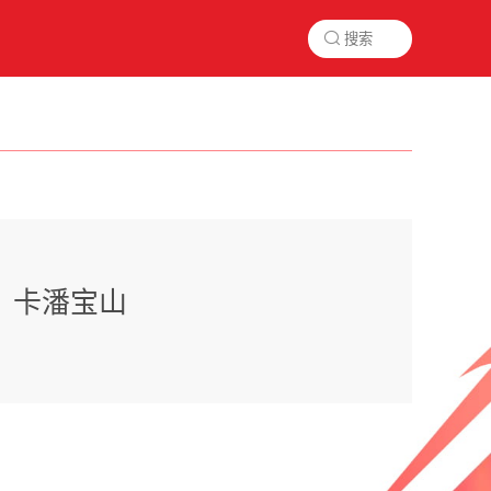

卡潘宝山