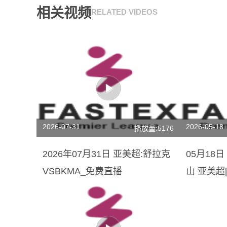
相关视频
RELATED VIDEOS
2026-07-31
2026-05-18
播放量:5176
2026年07月31日 亚美超:舒拉克
05月18
VSBKMA_免费直播
山 亚美超