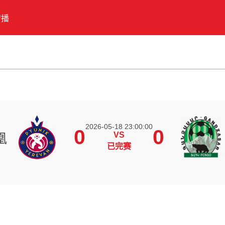
转播
2026-05-18 23:00:00
0
0
VS
凰
已完赛