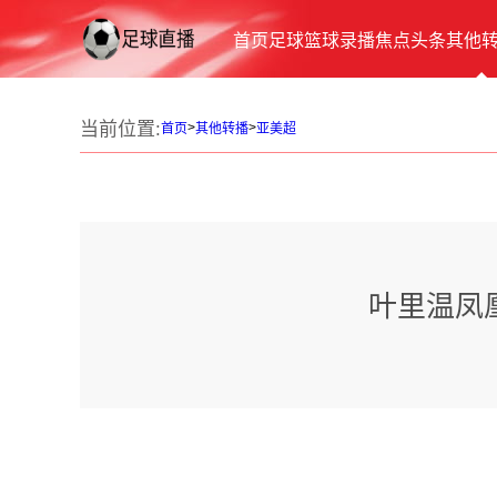
首页
足球
篮球
录播
焦点
头条
其他
当前位置:
>
>
首页
其他转播
亚美超
叶里温凤