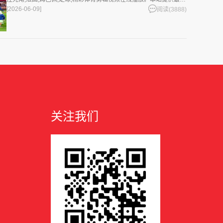
[2026-06-09]
的篮球视频足球视频,集锦,录像。
阅读(3888)
关注我们