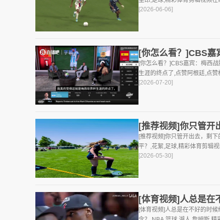
里昂,足球,精彩体育剪辑视频
[2026-06-06]
球视频,集锦,录像。
[你怎么看？]CBS嘉宾：梅
生涯的终点了,点赞阿根廷,点赞梅
[2026-07-20]
那,Z原创,足球,迈阿密国际,
全的篮球视频足球视频,集锦,录
[推荐视频]你只管开出去，剩
平？,花絮,足球,精彩体育剪
[2026-05-30]
频足球视频,集锦,录像。
[体育视频]人总是在不好的时
念？,NBA,篮球,湖人,詹姆斯