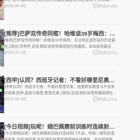
界杯,意甲,国际米兰,梅西,迈阿密国际,英超,切尔西,本菲卡,利物浦,足
[2026-06-06]
球,精彩体育剪辑视频在线播放。本站提供最全的篮球视频足球视频,
阅读(4486)
集锦,录像。
[推荐]巴萨双传奇同框！哈维谈39岁梅西：无法用言语形容的历
[推荐]巴萨双传奇同框！哈维谈39岁梅西：无法用言语形容的历史最
佳,Z原创,世界杯,足球,精彩体育剪辑视频在线播放。本站提供最全的
[2026-07-18]
篮球视频足球视频,集锦,录像。
阅读(3151)
[西甲]认同？西班牙记者：不看好穆里尼奥，他重新执教皇马不会
[西甲]认同？西班牙记者：不看好穆里尼奥，他重新执教皇马不会有
好结果,西甲,皇家马德里,穆里尼奥,Z原创,足球,精彩体育剪辑视频在线
[2026-06-02]
播放。本站提供最全的篮球视频足球视频,集锦,录像。
阅读(1152)
[今日视频]玩呢！姆巴佩赛前训练时连续射门不进，特奥一脚兜射
[今日视频]玩呢！姆巴佩赛前训练时连续射门不进，特奥一脚兜射直
挂死角,法国,姆巴佩,足球,精彩体育剪辑视频在线播放。本站提供最全