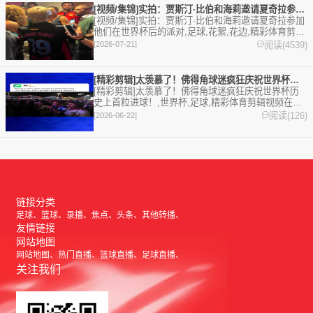
[视频/集锦]实拍：贾斯汀·比伯和海莉邀请夏奇拉参加他们在世
[视频/集锦]实拍：贾斯汀·比伯和海莉邀请夏奇拉参加
他们在世界杯后的派对,足球,花絮,花边,精彩体育剪辑
视频在线播放。本站提供最全的篮球视频足球视频,集
阅读(4539)
[2026-07-21]
锦,录像。
[精彩剪辑]太羡慕了！佛得角球迷疯狂庆祝世界杯历史上首粒进球
[精彩剪辑]太羡慕了！佛得角球迷疯狂庆祝世界杯历
史上首粒进球！,世界杯,足球,精彩体育剪辑视频在线
播放。本站提供最全的篮球视频足球视频,集锦,录
阅读(126)
[2026-06-22]
像。
链接分类
足球
篮球
录播
焦点
头条
其他转播
友情链接
网站地图
网站地图
热门直播
篮球直播
足球直播
关注我们