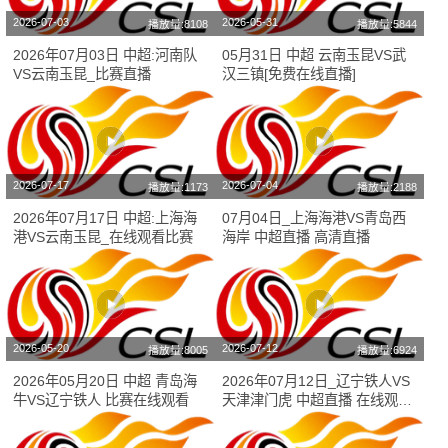
2026-07-03
2026-05-31
播放量:8108
播放量:5844
2026年07月03日 中超:河南队
05月31日 中超 云南玉昆VS武
VS云南玉昆_比赛直播
汉三镇[免费在线直播]
2026-07-17
2026-07-04
播放量:1173
播放量:2188
2026年07月17日 中超:上海海
07月04日_上海海港VS青岛西
港VS云南玉昆_在线观看比赛
海岸 中超直播 高清直播
2026-05-20
2026-07-12
播放量:8005
播放量:6924
2026年05月20日 中超 青岛海
2026年07月12日_辽宁铁人VS
牛VS辽宁铁人 比赛在线观看
天津津门虎 中超直播 在线观看
比赛