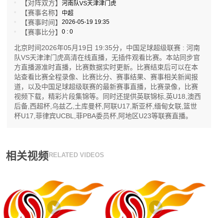
【对阵双方】
河南队VS天津津门虎
【赛事名称】
中超
【赛事时间】
2026-05-19 19:35
【赛事比分】
0 : 0
北京时间2026年05月19日 19:35分，中国足球超级联赛 : 河南
队VS天津津门虎高清在线直播，无插件观看比赛。本站同步官
方直播源准时直播，比赛数据实时更新。比赛结束后可以在本
站查看比赛全程录像、比赛比分、赛事结果、赛事相关新闻报
道，以及中国足球超级联赛的最新赛事直播，比赛录像，比赛
视频下载，精彩片段集锦等。同时还提供英联锦标,英U18,澳西
后备,西超杯,乌兹乙,土库曼杯,阿联U17,斯亚杯,缅甸女联,篮世
杯U17,菲律宾UCBL,菲PBA委员杯,阿地区U23等联赛直播。
相关视频
RELATED VIDEOS